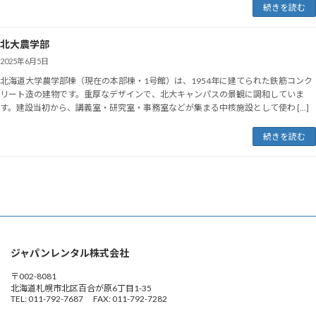
続きを読む
北大農学部
2025年6月5日
北海道大学農学部棟（現在の本部棟・1号館）は、1954年に建てられた鉄筋コンク
リート造の建物です。重厚なデザインで、北大キャンパスの景観に調和していま
す。建設当初から、講義室・研究室・事務室などが集まる中核施設として使わ […]
続きを読む
ジャパンレンタル株式会社
〒002-8081
北海道札幌市北区百合が原6丁目1-35
TEL: 011-792-7687 FAX: 011-792-7282