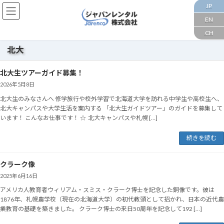
コ
ナ
JP
ン
ビ
EN
テ
ゲ
CH
ン
ー
ツ
シ
北大
へ
ョ
ス
ン
北大生ツアーガイド募集！
キ
に
ッ
移
2026年5月8日
プ
動
北大生のみなさんへ 修学旅行や校外学習で北海道大学を訪れる中学生や高校生へ、
北大キャンパスや大学生活を案内する 「北大生ガイドツアー」のガイドを募集して
います！ こんなお仕事です！ ☆ 北大キャンパスや札幌 […]
続きを読む
クラーク像
2025年6月16日
アメリカ人教育者ウィリアム・スミス・クラーク博士を記念した銅像です。彼は
1876年、札幌農学校（現在の北海道大学）の初代教頭として招かれ、日本の近代農
業教育の基礎を築きました。 クラーク博士の来日50周年を記念して192 […]