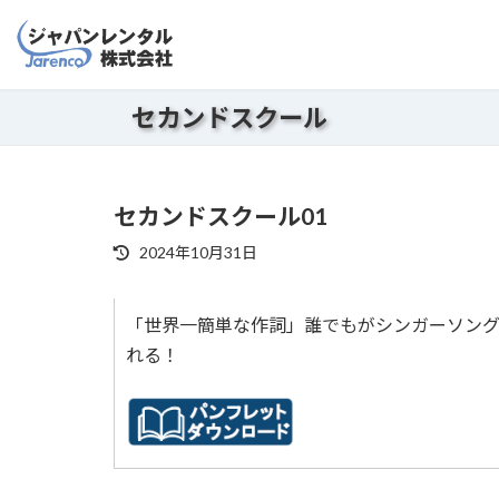
コ
ナ
ン
ビ
テ
ゲ
ン
ー
セカンドスクール
ツ
シ
へ
ョ
ス
ン
キ
に
セカンドスクール01
ッ
移
最
プ
動
2024年10月31日
終
更
新
「世界一簡単な作詞」誰でもがシンガーソン
日
れる！
時
: