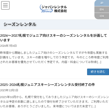
コ
ナ
JP
ン
ビ
EN
テ
ゲ
CH
ン
ー
ツ
シ
シーズンレンタル
へ
ョ
ス
ン
2026～2027札幌でジュニア向けスキーのシーズンレンタルを計画して
キ
に
います
ッ
移
プ
動
2026年7月6日
昨年度から開始しましたジュニア向けのシーズンレンタルですが今年度も実施する
計画をしています。 スキーの数を増やして行う予定です。 今のところ昨年度ご利用
されたお客様を優先させていただく予定です。 内容・料金については秋頃 […]
続きを読む
2025-2026札幌ジュニアスキーシーズンレンタル受付終了の件
2025年12月1日
2025年10月から、札幌で受付をしておりましたジュニア向けスキーのシーズンレン
タルは予定の本数に達しましたので受付を終了させていただきます。 ご利用いただ
いたお客様、ありがとうございました。 来年度についてはまだ未定で […]