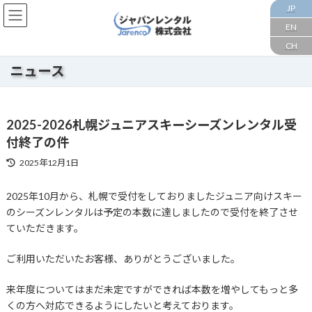
コ
ナ
JP
ン
ビ
EN
テ
ゲ
CH
ン
ー
ツ
シ
ニュース
へ
ョ
ス
ン
キ
に
ッ
移
2025-2026札幌ジュニアスキーシーズンレンタル受
プ
動
付終了の件
最
2025年12月1日
終
更
2025年10月から、札幌で受付をしておりましたジュニア向けスキー
新
のシーズンレンタルは予定の本数に達しましたので受付を終了させ
日
時
ていただきます。
:
ご利用いただいたお客様、ありがとうございました。
来年度についてはまだ未定ですができれば本数を増やしてもっと多
くの方へ対応できるようにしたいと考えております。